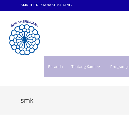
SMK THERESIANA SEMARANG
Beranda
Tentang Kami
Program J
smk