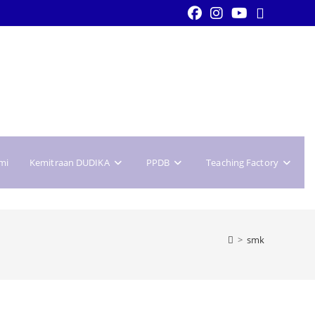
mi
Kemitraan DUDIKA
PPDB
Teaching Factory
>
smk