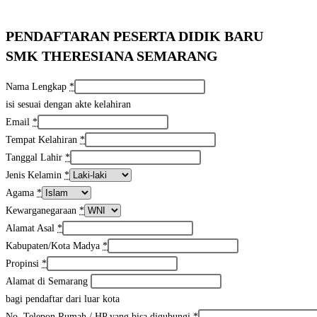
PENDAFTARAN PESERTA DIDIK BARU
SMK THERESIANA SEMARANG
Nama Lengkap
*
isi sesuai dengan akte kelahiran
Email
*
Tempat Kelahiran
*
Tanggal Lahir
*
Jenis Kelamin
*
Agama
*
Kewarganegaraan
*
Alamat Asal
*
Kabupaten/Kota Madya
*
Propinsi
*
Alamat di Semarang
bagi pendaftar dari luar kota
No. Telepon Rumah / HP yang bisa digubungi
*