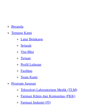
Menu
Close
Beranda
Tentang Kami
Latar Belakang
Sejarah
Visi-Misi
Tujuan
Profil Lulusan
Fasilitas
Team Kami
Program Jurusan
Teknologi Laboratorium Medik (TLM)
Farmasi Klinis dan Komunitas (FKK)
Farmasi Industri (FI)