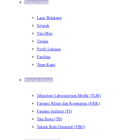
Tentang Kami
Latar Belakang
Sejarah
Visi-Misi
Tujuan
Profil Lulusan
Fasilitas
Team Kami
Program Jurusan
Teknologi Laboratorium Medik (TLM)
Farmasi Klinis dan Komunitas (FKK)
Farmasi Industri (FI)
Tata Boga (TB)
Teknik Bodi Otomotif (TBO)