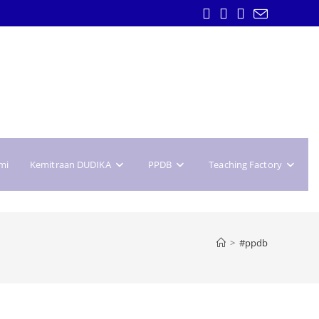
mi
Kemitraan DUDIKA
PPDB
Teaching Factory
>
#ppdb