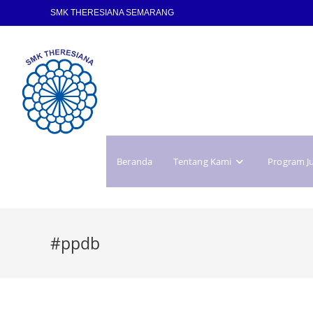
SMK THERESIANA SEMARANG
Beranda
Tentang Kami
Program J
#ppdb