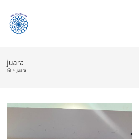
Menu
juara
>
juara