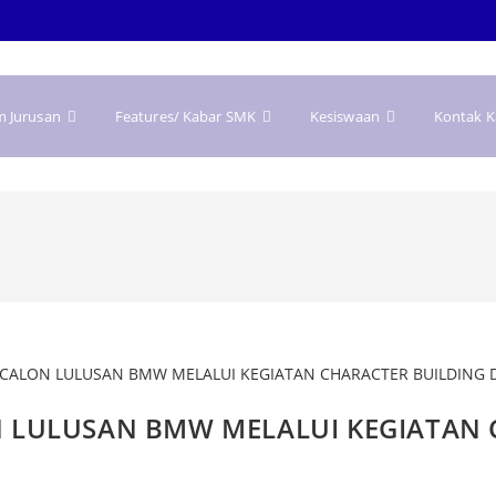
m Jurusan
Features/ Kabar SMK
Kesiswaan
Kontak 
LULUSAN BMW MELALUI KEGIATAN C