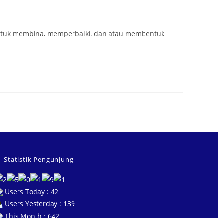
 untuk membina, memperbaiki, dan atau membentuk
Statistik Pengunjung
Users Today : 42
Users Yesterday : 139
This Month : 642