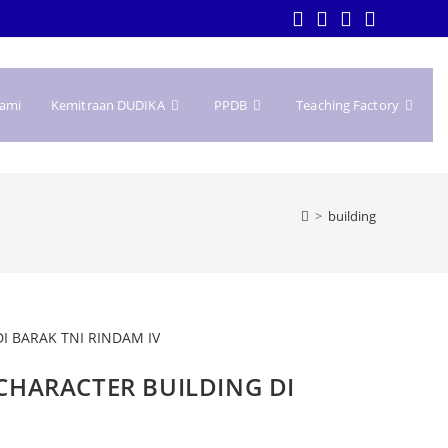
Kami
Kemitraan DUDIKA
PPDB
Teaching Factory
>
building
HARACTER BUILDING DI