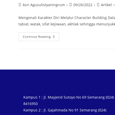
Asri Agusulistyaningrum
09/26/2022
Artikel
Mengenali Karakter Diri Melalui Character Building 
tabiat, watak, sifat kejiwaan, akhlak sehingga menunjuk
Continue Reading
Kampus 1 : Jl. Mayjend Sutoyo No 69 Semarang (024)
8416950
Kampus 2 : Jl. Gajahmada No 91 Semarang (024)