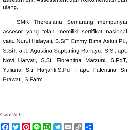
ulang.
SMK Theresiana Semarang mempunyai
assesor yang telah memiliki sertifikat nasional
yaitu Nurul Hidayati, S.SiT, Emmy Bima Astuti PL,
S.SiT, apt. Agustina Saptaning Rahayu, S.Si, apt.
Novi Haryati, S.Si, Florentina Marzuni, S.PdT,
Yuliana Siti Harjanti,S.Pd , apt. Falentina Sri
Prawati, S.Farm.
Share With :
F
T
P
L
W
T
E
C
S