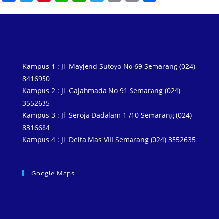
a
w
i
i
h
e
m
o
h
c
i
n
n
a
l
a
p
a
e
t
t
e
t
e
i
y
r
b
t
e
s
g
l
L
e
o
e
r
A
r
i
Kampus 1 : Jl. Mayjend Sutoyo No 69 Semarang (024)
o
r
e
p
a
n
8416950
k
s
p
m
k
Kampus 2 : Jl. Gajahmada No 91 Semarang (024)
3552635
t
Kampus 3 : Jl. Seroja Dadalam 1 /10 Semarang (024)
8316684
Kampus 4 : Jl. Delta Mas VIII Semarang (024) 3552635
Google Maps