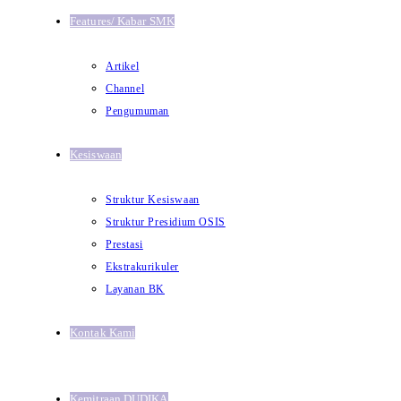
Features/ Kabar SMK
Artikel
Channel
Pengumuman
Kesiswaan
Struktur Kesiswaan
Struktur Presidium OSIS
Prestasi
Ekstrakurikuler
Layanan BK
Kontak Kami
Kemitraan DUDIKA