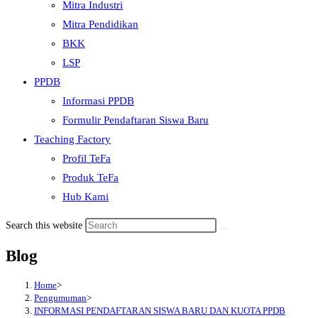
Mitra Industri
Mitra Pendidikan
BKK
LSP
PPDB
Informasi PPDB
Formulir Pendaftaran Siswa Baru
Teaching Factory
Profil TeFa
Produk TeFa
Hub Kami
Search this website
Blog
Home
>
Pengumuman
>
INFORMASI PENDAFTARAN SISWA BARU DAN KUOTA PPDB