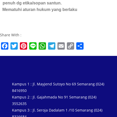
penuh dg etika/sopan santun.
Mematuhi aturan hukum yang berlaku
Share With :
F
T
P
L
W
T
E
C
S
a
w
i
i
h
e
m
o
h
c
i
n
n
a
l
a
p
a
e
t
t
e
t
e
i
y
r
b
t
e
s
g
l
L
e
o
e
r
A
r
i
Kampus 1 : Jl. Mayjend Sutoyo No 69 Semarang (024)
o
r
e
p
a
n
8416950
k
s
p
m
k
Kampus 2 : Jl. Gajahmada No 91 Semarang (024)
3552635
t
Kampus 3 : Jl. Seroja Dadalam 1 /10 Semarang (024)
8316684