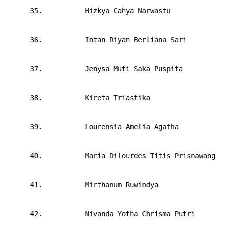
      35.       
Hizkya Cahya Narwastu
      36.       
Intan Riyan Berliana Sari
      37.       
Jenysa Muti Saka Puspita
      38.       
Kireta Triastika
      39.       
Lourensia Amelia Agatha
      40.       
Maria Dilourdes Titis Prisnawang
      41.       
Mirthanum Ruwindya
      42.       
Nivanda Yotha Chrisma Putri