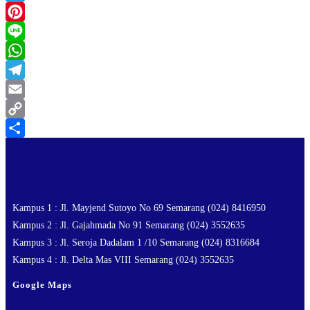
Twitter
Pinterest
Line
WhatsApp
Telegram
Email
Copy
Link
Share
Kampus 1 : Jl. Mayjend Sutoyo No 69 Semarang (024) 8416950
Kampus 2 : Jl. Gajahmada No 91 Semarang (024) 3552635
Kampus 3 : Jl. Seroja Dadalam 1 /10 Semarang (024) 8316684
Kampus 4 : Jl. Delta Mas VIII Semarang (024) 3552635
Google Maps