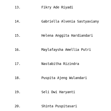
      13.       
Fikry Ade Riyadi
      14.       
Gabriella Alvenia Sastyaviany
      15.       
Helena Anggita Hardiandari
      16.       
Maylafaysha Amellia Putri
      17.       
Nastabitha Rizindra
      18.       
Puspita Ajeng Wulandari
      19.       
Seli Dwi Haryanti
      20.       
Shinta Puspitasari