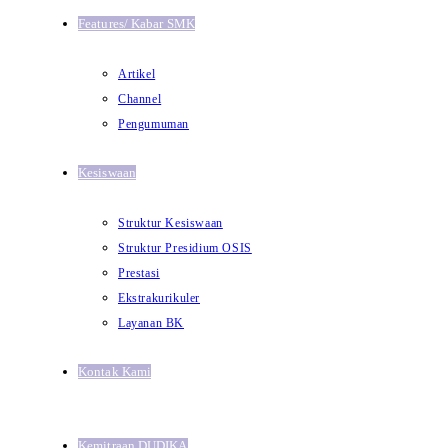
Features/ Kabar SMK
Artikel
Channel
Pengumuman
Kesiswaan
Struktur Kesiswaan
Struktur Presidium OSIS
Prestasi
Ekstrakurikuler
Layanan BK
Kontak Kami
Kemitraan DUDIKA