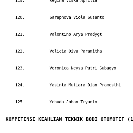
     119.     
Regina Viska Aprilia
     120.     
Saraphova Viola Susanto
     121.     
Valentino Arya Pradygt
     122.     
Velicia Diva Paramitha
     123.     
Veronica Neysa Putri Subagyo
     124.     
Yasinta Mutiara Dian Pramesthi
     125.     
Yehuda Johan Tryanto
KOMPETENSI KEAHLIAN TEKNIK BODI OTOMOTIF (