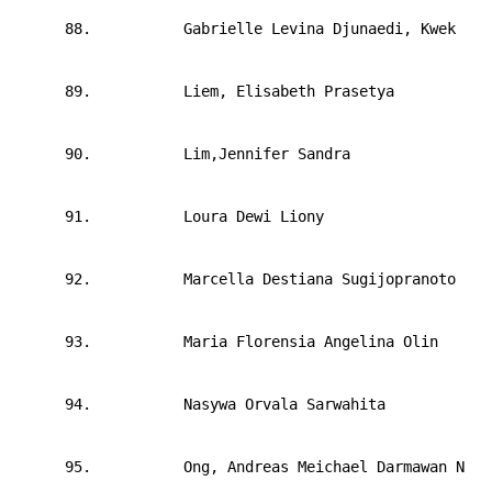
      88.       
Gabrielle Levina Djunaedi, Kwek
      89.       
Liem, Elisabeth Prasetya
      90.       
Lim,Jennifer Sandra
      91.       
Loura Dewi Liony
      92.       
Marcella Destiana Sugijopranoto
      93.       
Maria Florensia Angelina Olin
      94.       
Nasywa Orvala Sarwahita
      95.       
Ong, Andreas Meichael Darmawan N