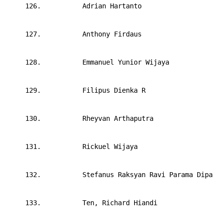
     126.     
Adrian Hartanto
     127.     
Anthony Firdaus
     128.     
Emmanuel Yunior Wijaya
     129.     
Filipus Dienka R
     130.     
Rheyvan Arthaputra
     131.     
Rickuel Wijaya
     132.     
Stefanus Raksyan Ravi Parama Dipa
     133.     
Ten, Richard Hiandi