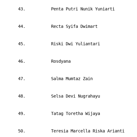
      43.       
Penta Putri Nunik Yuniarti
      44.       
Recta Syifa Dwimart
      45.       
Riski Dwi Yuliantari
      46.       
Rosdyana
      47.       
Salma Mumtaz Zain
      48.       
Selsa Devi Nugrahayu
      49.       
Tatag Toretha Wijaya
      50.       
Teresia Marcella Riska Arianti