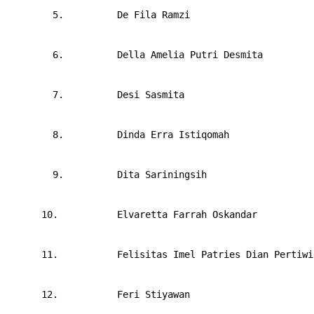
        5.         
De Fila Ramzi
        6.         
Della Amelia Putri Desmita
        7.         
Desi Sasmita
        8.         
Dinda Erra Istiqomah
        9.         
Dita Sariningsih
      10.       
Elvaretta Farrah Oskandar
      11.       
Felisitas Imel Patries Dian Pertiwi
      12.       
Feri Stiyawan