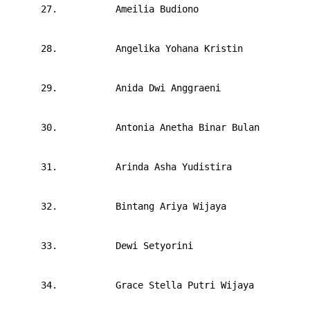
      27.       
Ameilia Budiono
      28.       
Angelika Yohana Kristin
      29.       
Anida Dwi Anggraeni
      30.       
Antonia Anetha Binar Bulan
      31.       
Arinda Asha Yudistira
      32.       
Bintang Ariya Wijaya
      33.       
Dewi Setyorini
      34.       
Grace Stella Putri Wijaya