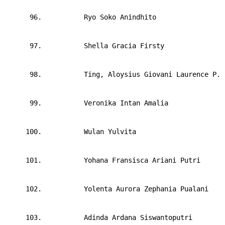
      96.       
Ryo Soko Anindhito
      97.       
Shella Gracia Firsty
      98.       
Ting, Aloysius Giovani Laurence P.
      99.       
Veronika Intan Amalia
     100.     
Wulan Yulvita
     101.     
Yohana Fransisca Ariani Putri
     102.     
Yolenta Aurora Zephania Pualani
     103.     
Adinda Ardana Siswantoputri