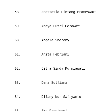
      58.       
Anastasia Lintang Prameswari
      59.       
Anaya Putri Herawati
      60.       
Angela Sherany
      61.       
Anita Febriani
      62.       
Citra Sindy Kurniawati
      63.       
Dena Sulfiana
      64.       
Difany Nur Safiyanto
      65.       
Eka Prastyani