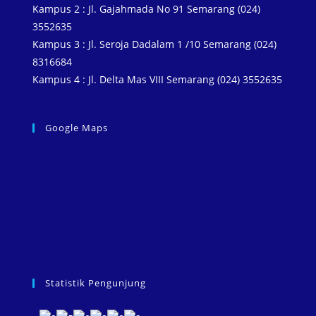
k
s
p
m
k
Kampus 2 : Jl. Gajahmada No 91 Semarang (024)
3552635
t
Kampus 3 : Jl. Seroja Dadalam 1 /10 Semarang (024)
8316684
Kampus 4 : Jl. Delta Mas VIII Semarang (024) 3552635
Google Maps
Statistik Pengunjung