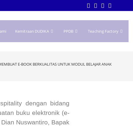
Kami
Kemitraan DUDIKA
PPDB
Teaching Factory
MEMBUAT E-BOOK BERKUALITAS UNTUK MODUL BELAJAR ANAK
itality dengan bidang
tan buku elektronik (e-
as Dian Nuswantiro, Bapak