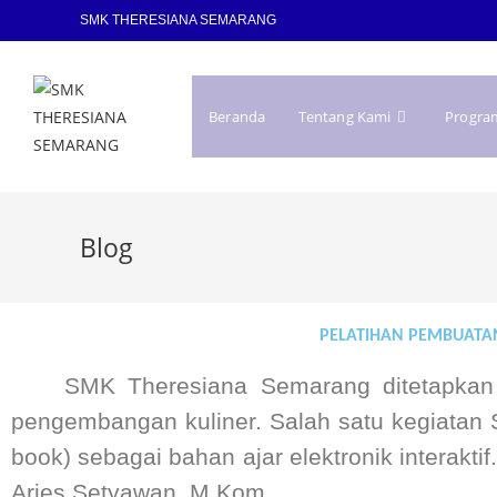
SMK THERESIANA SEMARANG
Beranda
Tentang Kami
Progra
Blog
PELATIHAN PEMBUATAN
SMK Theresiana Semarang ditetapkan
pengembangan kuliner. Salah satu kegiatan 
book) sebagai bahan ajar elektronik interakti
Aries Setyawan, M.Kom .