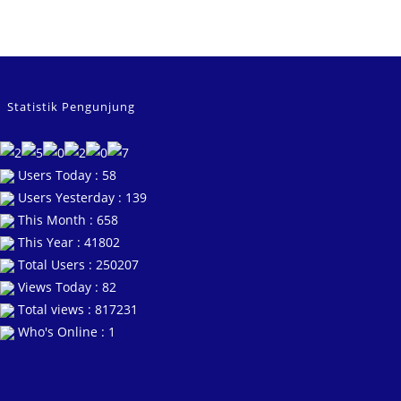
Statistik Pengunjung
Users Today : 58
Users Yesterday : 139
This Month : 658
This Year : 41802
Total Users : 250207
Views Today : 82
Total views : 817231
Who's Online : 1