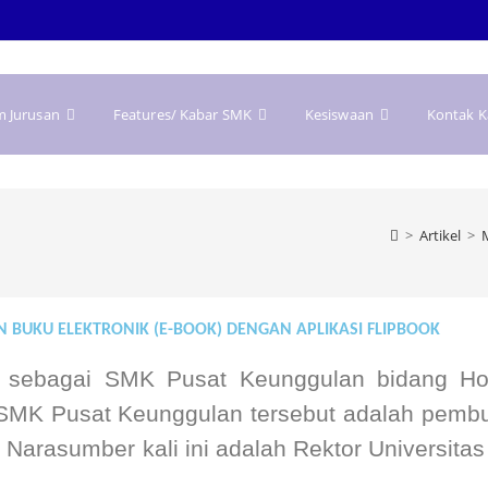
m Jurusan
Features/ Kabar SMK
Kesiswaan
Kontak 
>
Artikel
>
 BUKU ELEKTRONIK (E-BOOK) DENGAN APLIKASI FLIPBOOK
 sebagai SMK Pusat Keunggulan bidang Hosp
SMK Pusat Keunggulan tersebut adalah pembua
f. Narasumber kali ini adalah Rektor Universit