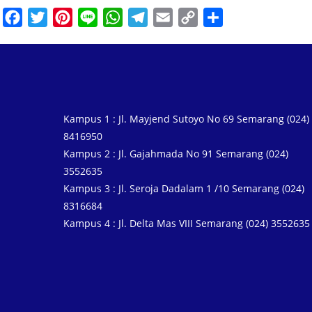
F
T
P
L
W
T
E
C
S
a
w
i
i
h
e
m
o
h
c
i
n
n
a
l
a
p
a
e
t
t
e
t
e
i
y
r
b
t
e
s
g
l
L
e
o
e
r
A
r
i
Kampus 1 : Jl. Mayjend Sutoyo No 69 Semarang (024)
o
r
e
p
a
n
8416950
k
s
p
m
k
Kampus 2 : Jl. Gajahmada No 91 Semarang (024)
3552635
t
Kampus 3 : Jl. Seroja Dadalam 1 /10 Semarang (024)
8316684
Kampus 4 : Jl. Delta Mas VIII Semarang (024) 3552635