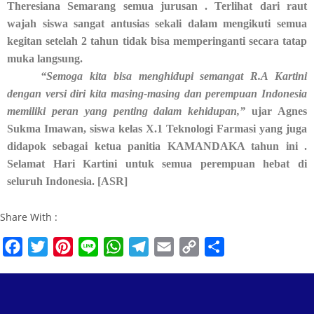
Theresiana Semarang semua jurusan . Terlihat dari raut
wajah siswa sangat antusias sekali dalam mengikuti semua
kegitan setelah 2 tahun tidak bisa memperinganti secara tatap
muka langsung.
“Semoga kita bisa menghidupi semangat R.A Kartini
dengan versi diri kita masing-masing dan perempuan Indonesia
memiliki peran yang penting dalam kehidupan,”
ujar Agnes
Sukma Imawan, siswa kelas X.1 Teknologi Farmasi yang juga
didapok sebagai ketua panitia KAMANDAKA tahun ini .
Selamat Hari Kartini untuk semua perempuan hebat di
seluruh Indonesia. [ASR]
Share With :
F
T
P
L
W
T
E
C
S
a
w
i
i
h
e
m
o
h
c
i
n
n
a
l
a
p
a
e
t
t
e
t
e
i
y
r