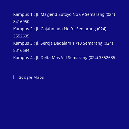
b
t
e
s
g
l
L
e
o
e
r
A
r
i
Kampus 1 : Jl. Mayjend Sutoyo No 69 Semarang (024)
o
r
e
p
a
n
8416950
k
s
p
m
k
Kampus 2 : Jl. Gajahmada No 91 Semarang (024)
3552635
t
Kampus 3 : Jl. Seroja Dadalam 1 /10 Semarang (024)
8316684
Kampus 4 : Jl. Delta Mas VIII Semarang (024) 3552635
Google Maps