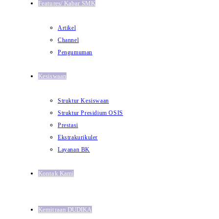
Features/ Kabar SMK
Artikel
Channel
Pengumuman
Kesiswaan
Struktur Kesiswaan
Struktur Presidium OSIS
Prestasi
Ekstrakurikuler
Layanan BK
Kontak Kami
Kemitraan DUDIKA