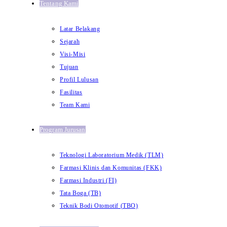
Tentang Kami
Latar Belakang
Sejarah
Visi-Misi
Tujuan
Profil Lulusan
Fasilitas
Team Kami
Program Jurusan
Teknologi Laboratorium Medik (TLM)
Farmasi Klinis dan Komunitas (FKK)
Farmasi Industri (FI)
Tata Boga (TB)
Teknik Bodi Otomotif (TBO)