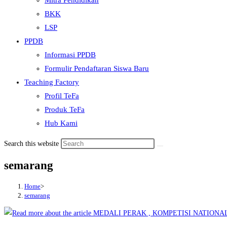
Mitra Pendidikan
BKK
LSP
PPDB
Informasi PPDB
Formulir Pendaftaran Siswa Baru
Teaching Factory
Profil TeFa
Produk TeFa
Hub Kami
Search this website
semarang
Home
>
semarang