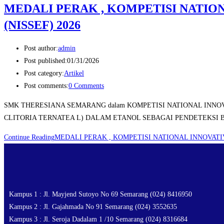
MEDALI PERAK , KOMPETISI NATIO
(NISSEF) 2026
Post author:
admin
Post published:
01/31/2026
Post category:
Artikel
Post comments:
0 Comments
SMK THERESIANA SEMARANG dalam KOMPETISI NATIONAL INNOV
CLITORIA TERNATEA L) DALAM ETANOL SEBAGAI PENDETEKSI
Continue Reading
MEDALI PERAK , KOMPETISI NATIONAL INNOVATI
Kampus 1 : Jl. Mayjend Sutoyo No 69 Semarang (024) 8416950
Kampus 2 : Jl. Gajahmada No 91 Semarang (024) 3552635
Kampus 3 : Jl. Seroja Dadalam 1 /10 Semarang (024) 8316684