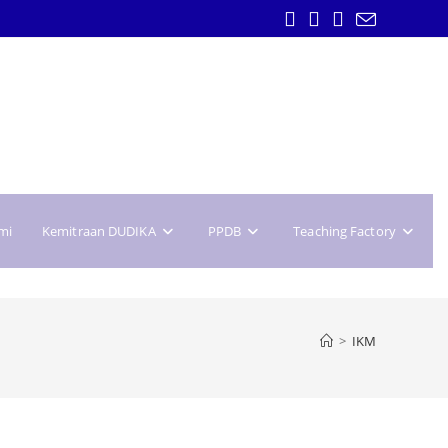
mi
Kemitraan DUDIKA
PPDB
Teaching Factory
>
IKM