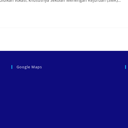
ndidikan vokasi, khususnya Sekolah Menengah Kejuruan (SMK)…
Google Maps