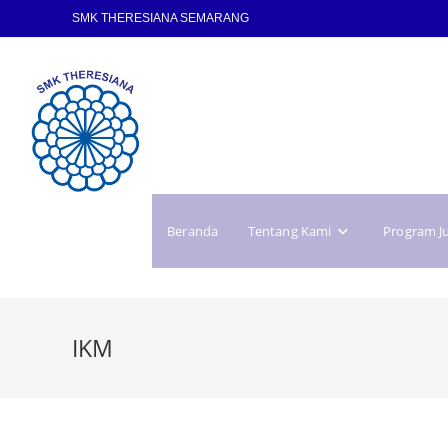
SMK THERESIANA SEMARANG
Beranda
Tentang Kami
Program J
IKM