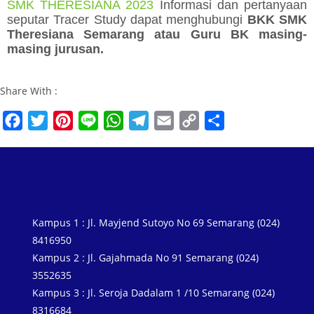
SMK THERESIANA 2023
Informasi dan pertanyaan
seputar Tracer Study dapat menghubungi
BKK SMK
Theresiana Semarang atau Guru BK masing-
masing jurusan.
Share With :
F
T
P
L
W
T
E
C
S
a
w
i
i
h
e
m
o
h
c
i
n
n
a
l
a
p
a
e
t
t
e
t
e
i
y
r
b
t
e
s
g
l
L
e
o
e
r
A
r
i
Kampus 1 : Jl. Mayjend Sutoyo No 69 Semarang (024)
o
r
e
p
a
n
8416950
k
s
p
m
k
Kampus 2 : Jl. Gajahmada No 91 Semarang (024)
3552635
t
Kampus 3 : Jl. Seroja Dadalam 1 /10 Semarang (024)
8316684