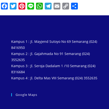
F
T
P
L
W
T
E
C
S
a
w
i
i
h
e
m
o
h
c
i
n
n
a
l
a
p
a
e
t
t
e
t
e
i
y
r
b
t
e
s
g
l
L
e
o
e
r
A
r
i
Kampus 1 : Jl. Mayjend Sutoyo No 69 Semarang (024)
o
r
e
p
a
n
8416950
k
s
p
m
k
Kampus 2 : Jl. Gajahmada No 91 Semarang (024)
3552635
t
Kampus 3 : Jl. Seroja Dadalam 1 /10 Semarang (024)
8316684
Kampus 4 : Jl. Delta Mas VIII Semarang (024) 3552635
Google Maps