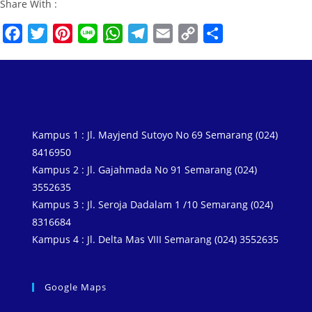
Share With :
F
T
P
L
W
T
E
C
S
a
w
i
i
h
e
m
o
h
c
i
n
n
a
l
a
p
a
e
t
t
e
t
e
i
y
r
b
t
e
s
g
l
L
e
o
e
r
A
r
i
Kampus 1 : Jl. Mayjend Sutoyo No 69 Semarang (024)
o
r
e
p
a
n
8416950
k
s
p
m
k
Kampus 2 : Jl. Gajahmada No 91 Semarang (024)
3552635
t
Kampus 3 : Jl. Seroja Dadalam 1 /10 Semarang (024)
8316684
Kampus 4 : Jl. Delta Mas VIII Semarang (024) 3552635
Google Maps