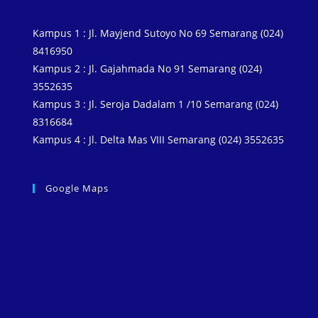
b
t
e
s
g
l
L
e
o
e
r
A
r
i
Kampus 1 : Jl. Mayjend Sutoyo No 69 Semarang (024)
o
r
e
p
a
n
8416950
k
s
p
m
k
Kampus 2 : Jl. Gajahmada No 91 Semarang (024)
3552635
t
Kampus 3 : Jl. Seroja Dadalam 1 /10 Semarang (024)
8316684
Kampus 4 : Jl. Delta Mas VIII Semarang (024) 3552635
Google Maps