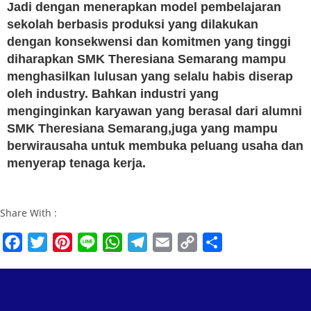
Jadi dengan menerapkan model pembelajaran
sekolah berbasis produksi yang dilakukan
dengan konsekwensi dan komitmen yang tinggi
diharapkan SMK Theresiana Semarang mampu
menghasilkan lulusan yang selalu habis diserap
oleh industry. Bahkan industri yang
menginginkan karyawan yang berasal dari alumni
SMK Theresiana Semarang,juga yang mampu
berwirausaha untuk membuka peluang usaha dan
menyerap tenaga kerja.
Share With :
F
T
P
L
W
T
E
C
S
a
w
i
i
h
e
m
o
h
c
i
n
n
a
l
a
p
a
e
t
t
e
t
e
i
y
r